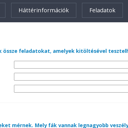
Háttérinformációk
Feladatok
 össze feladatokat, amelyek kitöltésével tesztel
eket mérnek. Mely fák vannak legnagyobb veszél