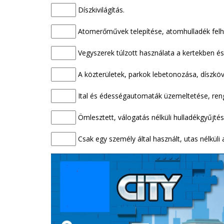
Díszkivilágítás.
Atomerőművek telepítése, atomhulladék fel
Vegyszerek túlzott használata a kertekben és
A közterületek, parkok lebetonozása, díszköve
Ital és édességautomaták üzemeltetése, ren
Ömlesztett, válogatás nélküli hulladékgyűjtés
Csak egy személy által használt, utas nélküli