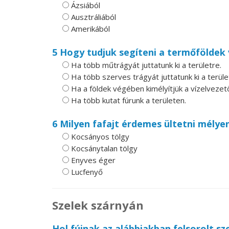
Ázsiából
Ausztráliából
Amerikából
5 Hogy tudjuk segíteni a termőföldek
Ha több műtrágyát juttatunk ki a területre.
Ha több szerves trágyát juttatunk ki a terüle
Ha a földek végében kimélyítjük a vízelvezet
Ha több kutat fúrunk a területen.
6 Milyen fafajt érdemes ültetni mélyen
Kocsányos tölgy
Kocsánytalan tölgy
Enyves éger
Lucfenyő
Szelek szárnyán
Hol fújnak az alábbiakban felsorolt sz