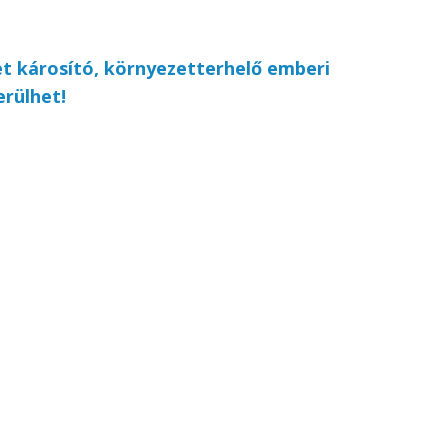
zet károsító, környezetterhelő emberi
rülhet!