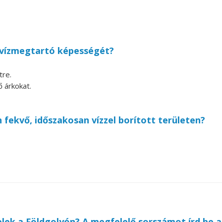
 vízmegtartó képességét?
tre.
ő árkokat.
 fekvő, időszakosan vízzel borított területen?
elek a Földgolyón? A megfelelő sorszámot írd be a