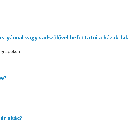
styánnal vagy vadszőlővel befuttatni a házak fala
ségnapokon.
se?
hér akác?