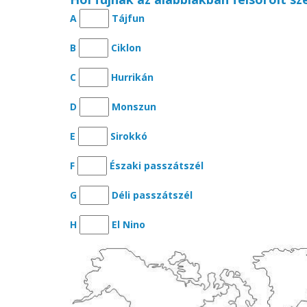
A
Tájfun
B
Ciklon
C
Hurrikán
D
Monszun
E
Sirokkó
F
Északi passzátszél
G
Déli passzátszél
H
El Nino