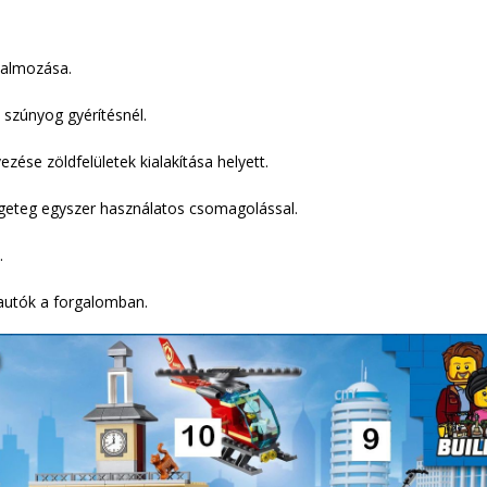
halmozása.
 szúnyog gyérítésnél.
zése zöldfelületek kialakítása helyett.
geteg egyszer használatos csomagolással.
.
 autók a forgalomban.