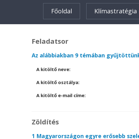
Főoldal
Klímastratégia
Feladatsor
Az alábbiakban 9 témában gyűjtöttünk
A kitöltő neve:
A kitöltő osztálya:
A kitöltő e-mail címe:
Zöldítés
1 Magyarországon egyre erősebb szel