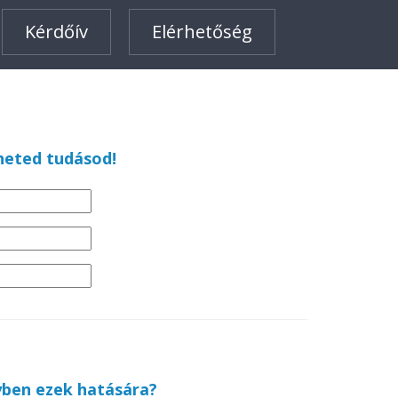
Kérdőív
Elérhetőség
heted tudásod!
yben ezek hatására?