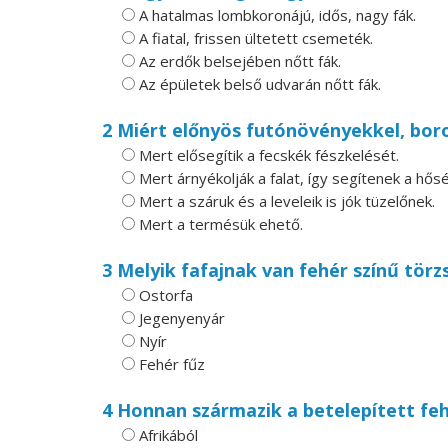
A hatalmas lombkoronájú, idős, nagy fák.
A fiatal, frissen ültetett csemeték.
Az erdők belsejében nőtt fák.
Az épületek belső udvarán nőtt fák.
2 Miért előnyös futónövényekkel, boro
Mert elősegítik a fecskék fészkelését.
Mert árnyékolják a falat, így segítenek a hő
Mert a száruk és a leveleik is jók tüzelőnek.
Mert a termésük ehető.
3 Melyik fafajnak van fehér színű törz
Ostorfa
Jegenyenyár
Nyír
Fehér fűz
4 Honnan származik a betelepített fe
Afrikából