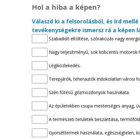
Hol a hiba a képen?
Válaszd ki a felsorolásból, és írd me
tevékenységekre ismersz rá a képen l
Szabadidő eltöltése, szórakozás nagy energia
Nagy teljesítményű, sok köbcentis motorok 
Légiközlekedés.
Terepjárók, teherautók indokolatlan városi h
Szén fűtésű gőzmozdonyok használata.
Az épületekben csupa mesterséges anyag, üv
A természeti területek beszántása, termőföld 
Gyorséttermek használata, egészségtelen, kö