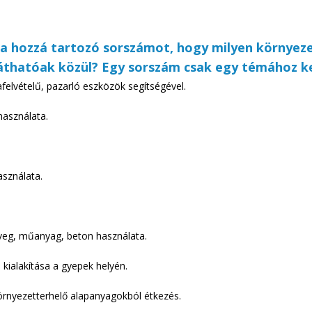
llé a hozzá tartozó sorszámot, hogy milyen környe
áthatóak közül? Egy sorszám csak egy témához ke
felvételű, pazarló eszközök segítségével.
használata.
asználata.
eg, műanyag, beton használata.
kialakítása a gyepek helyén.
rnyezetterhelő alapanyagokból étkezés.