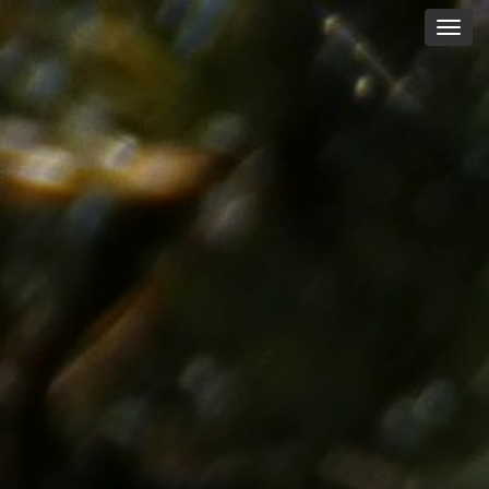
Főoldal
Klímastratégia
Háttérinformációk
Feladatok
Kérdőív
Elérhetőség