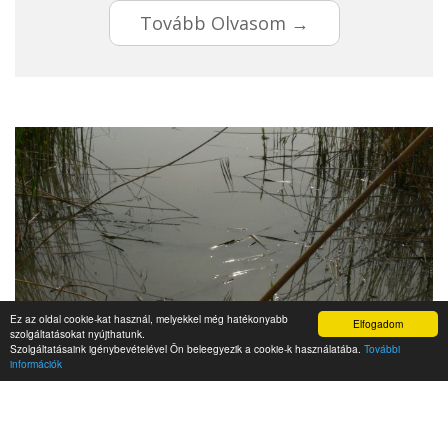
Tovább Olvasom →
Ez az oldal cookie-kat használ, melyekkel még hatékonyabb
Elfogadom
szolgáltatásokat nyújthatunk.
Szolgáltatásaink igénybevételével Ön beleegyezik a cookie-k használatába.
További
információk
Extrém esőzések, villámárvizek